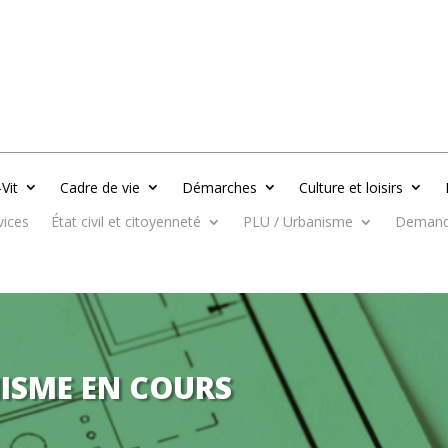
-Vit
Cadre de vie
Démarches
Culture et loisirs
vices
État civil et citoyenneté
PLU / Urbanisme
Demande
ISME EN COURS