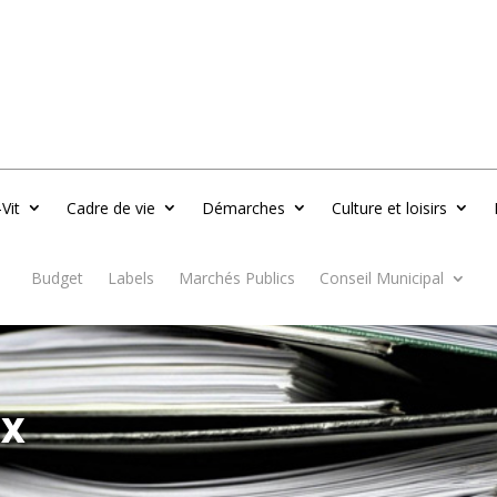
-Vit
Cadre de vie
Démarches
Culture et loisirs
Budget
Labels
Marchés Publics
Conseil Municipal
UX